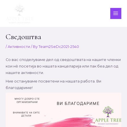
Skip
to
content
MAI
ME
Сведоштва
/
Активности
/ By
Team2SeDc2021-2540
Со вас споделуваме дел од сведоштвата на нашите членки
кои нѐ посетија во нашата канцеларија или пак беа дел од
нашите активности.
Ние остануваме посветени на нашата работа. Ви
благодариме!