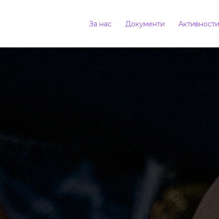
За нас
Документи
Активност